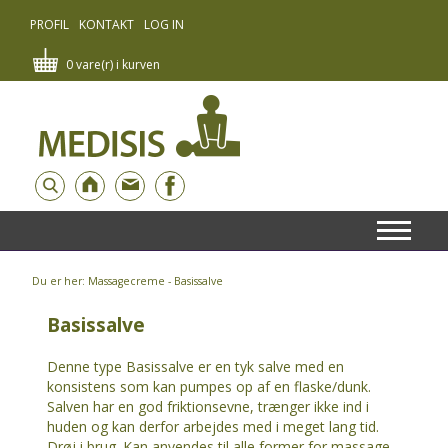
PROFIL
KONTAKT
LOG IN
0 vare(r) i kurven
Du er her: Massagecreme - Basissalve
Basissalve
Denne type Basissalve er en tyk salve med en
konsistens som kan pumpes op af en flaske/dunk.
Salven har en god friktionsevne, trænger ikke ind i
huden og kan derfor arbejdes med i meget lang tid.
Drøj i brug. Kan anvendes til alle former for massage.